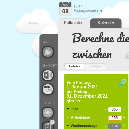
Aug
13:47
08
☕
Morgenkaffee ▼
Kalkulator
Kalender
Jeden
Berechne di
Tag
API
zwischen
EXPORT
Analysieren
Hinzufügen
Vom
Freitag,
1. Januar 2021
bis
Freitag,
31. Dezember 2021
gibt es:
TOOLS
-
+
Tage
▼
-
+
Arbeitstage
▼
0
-
+
Wochenendtage
▼