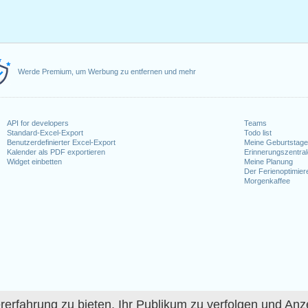
Werde Premium, um Werbung zu entfernen und mehr
API for developers
Teams
Standard-Excel-Export
Todo list
Benutzerdefinierter Excel-Export
Meine Geburtstag
Kalender als PDF exportieren
Erinnerungszentra
Widget einbetten
Meine Planung
Der Ferienoptimier
Morgenkaffee
fahrung zu bieten, Ihr Publikum zu verfolgen und Anze