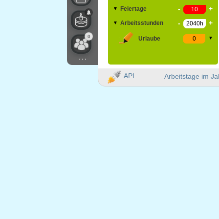
-
+
Feiertage
▼
-
+
Arbeitsstunden
▼
0
Urlaube
▼
...
API
Arbeitstage im Ja