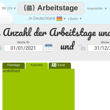
Arbeitstage
DE
|
EN
▼
Angestellter
▼
..in Deutschland
▼
| Berlin
▼
e Anzahl der Arbeitstage un
und
Woche 53
Woche 
Feiertage
Kalender
Excel
undefined