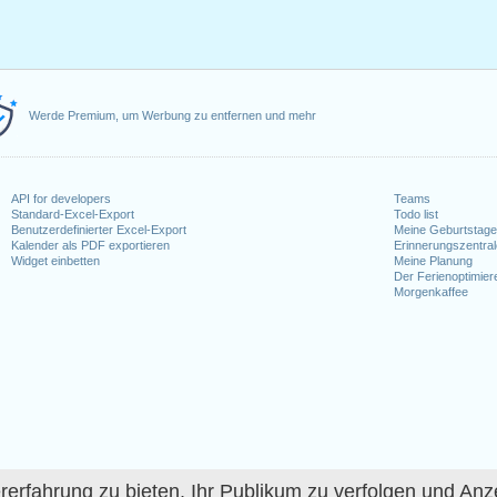
Werde Premium, um Werbung zu entfernen und mehr
API for developers
Teams
Standard-Excel-Export
Todo list
Benutzerdefinierter Excel-Export
Meine Geburtstag
Kalender als PDF exportieren
Erinnerungszentra
Widget einbetten
Meine Planung
Der Ferienoptimier
Morgenkaffee
fahrung zu bieten, Ihr Publikum zu verfolgen und Anze