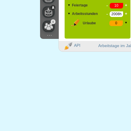
-
+
Feiertage
▼
-
+
Arbeitsstunden
▼
0
Urlaube
▼
...
API
Arbeitstage im Ja