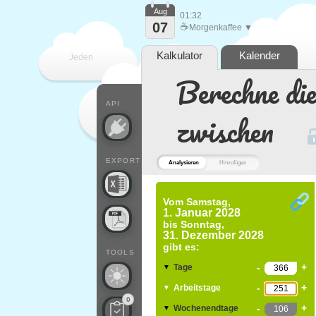
Aug
01:32
07
☕
Morgenkaffee ▼
Kalkulator
Kalender
Jeden
Berechne di
Tag
API
zwischen
EXPORT
Analysieren
Hinzufügen
Vom
Samstag,
1. Januar 2028
bis
Sonntag,
31. Dezember 2028
gibt es:
TOOLS
-
+
Tage
▼
-
+
Arbeitstage
▼
0
-
+
Wochenendtage
▼