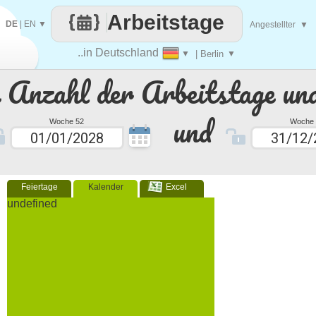
Arbeitstage
DE
|
EN
▼
Angestellter
▼
..in Deutschland
▼
| Berlin
▼
e Anzahl der Arbeitstage un
und
Woche 52
Woche 
Feiertage
Kalender
Excel
undefined