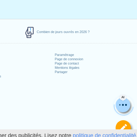
Combien de jours ouvrés en 2026 ?
Paramétrage
Page de connexion
Page de contact
Mentions légales
Partager
s
AI
Dé
her des publicités. Lisez notre
politique de confidentialité