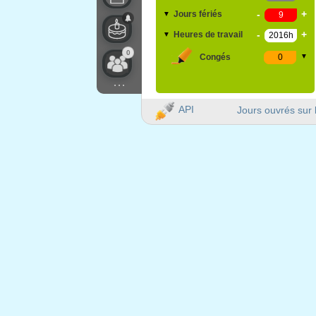
-
+
Jours fériés
▼
-
+
Heures de travail
▼
0
Congés
▼
...
API
Jours ouvrés sur 