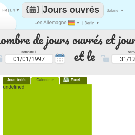
Jours ouvrés
FR
|
EN
▼
Salarié
▼
..en Allemagne
▼
| Berlin
▼
nombre de jours ouvrés et jour
et le
semaine 1
sema
Jours fériés
Calendrier
Excel
undefined