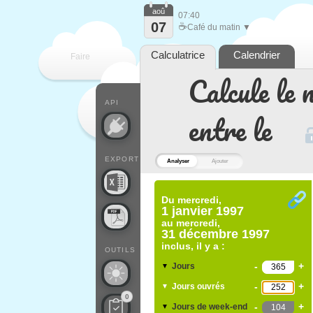
aoû
07:40
07
☕
Café du matin ▼
Calculatrice
Calendrier
Faire
Calcule le 
que
API
entre le
EXPORT
Analyser
Ajouter
Du
mercredi,
1 janvier 1997
au
mercredi,
31 décembre 1997
inclus, il y a :
OUTILS
-
+
Jours
▼
-
+
Jours ouvrés
▼
0
-
+
Jours de week-end
▼