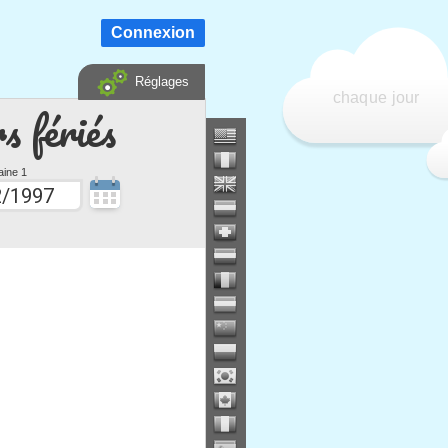
Connexion
Réglages
chaque jour
s fériés
ine 1