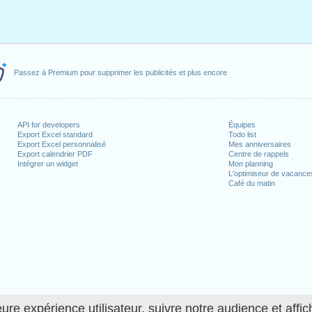
Passez à Premium pour supprimer les publicités et plus encore
API for developers
Équipes
Export Excel standard
Todo list
Export Excel personnalisé
Mes anniversaires
Export calendrier PDF
Centre de rappels
Intégrer un widget
Mon planning
L'optimiseur de vacance
Café du matin
ure expérience utilisateur, suivre notre audience et affic