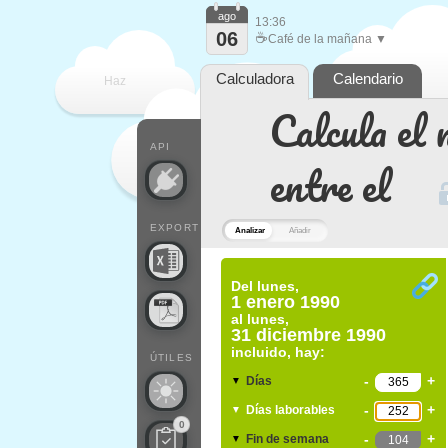
ago
13:36
06
☕
Café de la mañana ▼
Calculadora
Calendario
Haz
Calcula el 
que
API
entre el
EXPORT
Analizar
Añadir
Del
lunes,
1 enero 1990
al
lunes,
31 diciembre 1990
incluido, hay:
ÚTILES
-
+
Días
▼
-
+
Días laborables
▼
0
-
+
Fin de semana
▼