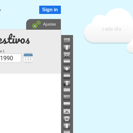
Sign in
▼
Ajustes
cada día
estivos
a 1