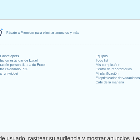
Pásate a Premium para eliminar anuncios y más
or developers
Equipos
tación estándar de Excel
Todo list
tación personalizada de Excel
Mis cumpleaños
tar calendario PDF
Centro de recordatorios
ar un widget
Mi planificación
El optimizador de vacacione
Café de la mañana
e usuario, rastrear su audiencia y mostrar anuncios. L