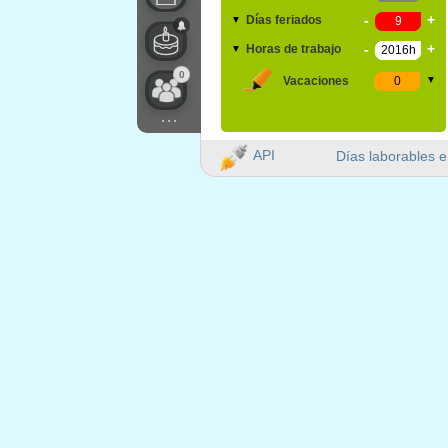
-
+
Días feriados
▼
-
+
Horas de trabajo
▼
0
Vacaciones
▼
...
API
Días laborables e