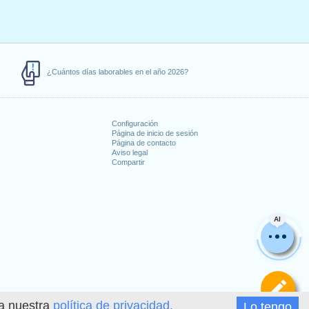
¿Cuántos días laborables en el año 2026?
Configuración
Página de inicio de sesión
Página de contacto
Aviso legal
Compartir
s
AI
De
ea nuestra
política de privacidad.
Lo tengo