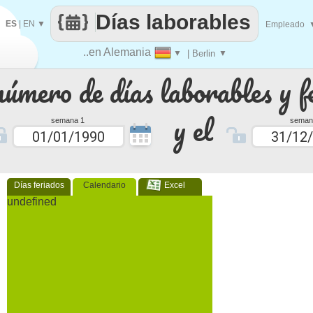
Días laborables
ES
|
EN
▼
Empleado
..en Alemania
▼
| Berlin
▼
número de días laborables y f
y el
semana 1
seman
Días feriados
Calendario
Excel
undefined