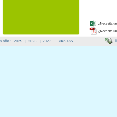
¿Necesita un
¿Necesita un
E
n año :
2025
|
2026
|
2027
..otro año