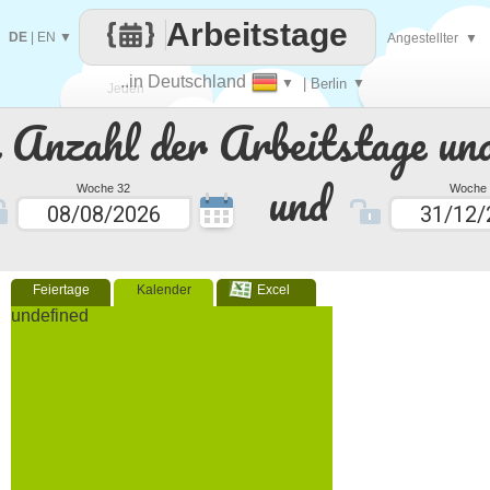
Arbeitstage
DE
|
EN
▼
Angestellter
▼
..in Deutschland
▼
| Berlin
▼
Jeden
e Anzahl der Arbeitstage un
Tag
und
Woche 32
Woche 
Feiertage
Kalender
Excel
undefined