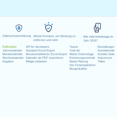
Datenschutzerklärung
Werde Premium, um Werbung zu
Wie viele Arbeitstage im
entfernen und mehr
Jahr 2026?
Kalkulator
API for developers
Teams
Einstellungen
Jahreskalender
Standard-Excel-Export
Todo list
Anmeldeseite
Monatskalender
Benutzerdefinierter Excel-Export
Meine Geburtstage
Kontakt-Seite
Wochenkalender
Kalender als PDF exportieren
Erinnerungszentrale
Impressum
Angaben
Widget einbetten
Meine Planung
Teilen
Der Ferienoptimierer
Morgenkaffee