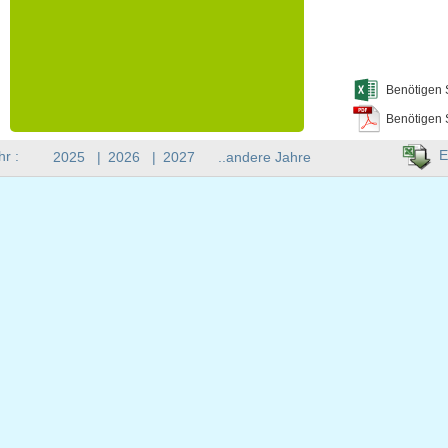
Benötigen 
Benötigen 
E
hr :
2025
|
2026
|
2027
..andere Jahre