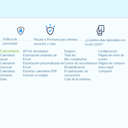
Política de
Pásate a Premium para eliminar
¿Cuántos días laborables en
privacidad
anuncios y más
el año 2026?
Calculadora
API for developers
Equipos
Configuración
Calendario
Exportación estándar de
Todo list
Página de inicio de
anual
Excel
Mis cumpleaños
sesión
Calendario
Exportación personalizada de
Centro de recordatorios
Página de contacto
mensual
Excel
Mi planificación
Aviso legal
Calendario
Exportar calendario PDF
El optimizador de
Compartir
semanal
Insertar un widget
vacaciones
Data
Café de la mañana