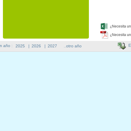
¿Necesita un
¿Necesita un
E
n año :
2025
|
2026
|
2027
..otro año