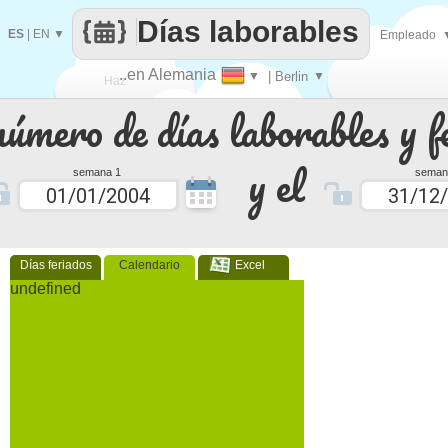
Días laborables
ES
|
EN
▼
Empleado
..en Alemania
▼
| Berlin
▼
Haz
número de días laborables y f
que
y el
semana 1
seman
Días feriados
Calendario
Excel
undefined