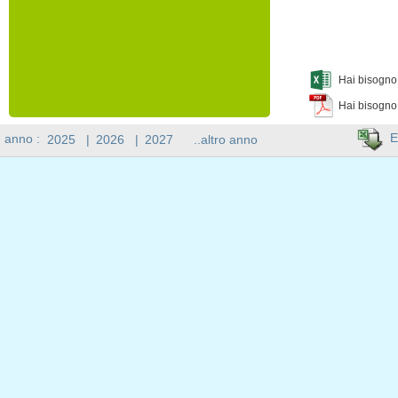
Hai bisogno 
Hai bisogno
E
n anno :
2025
|
2026
|
2027
..altro anno