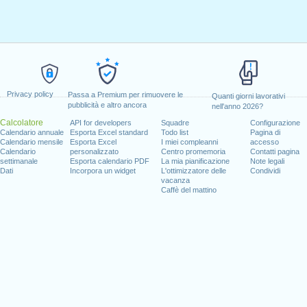
Privacy policy
Passa a Premium per rimuovere le
Quanti giorni lavorativi
pubblicità e altro ancora
nell'anno 2026?
Calcolatore
API for developers
Squadre
Configurazione
Calendario annuale
Esporta Excel standard
Todo list
Pagina di
Calendario mensile
Esporta Excel
I miei compleanni
accesso
Calendario
personalizzato
Centro promemoria
Contatti pagina
settimanale
Esporta calendario PDF
La mia pianificazione
Note legali
Dati
Incorpora un widget
L'ottimizzatore delle
Condividi
vacanza
Caffè del mattino