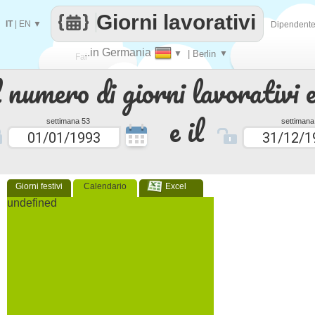
Giorni lavorativi
IT
|
EN
▼
Dipendent
..in Germania
▼
| Berlin
▼
Fai
 numero di giorni lavorativi e
contare
e il
settimana 53
settimana
Giorni festivi
Calendario
Excel
undefined