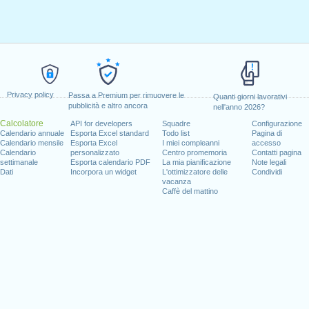
Privacy policy
Passa a Premium per rimuovere le
Quanti giorni lavorativi
pubblicità e altro ancora
nell'anno 2026?
Calcolatore
API for developers
Squadre
Configurazione
Calendario annuale
Esporta Excel standard
Todo list
Pagina di
Calendario mensile
Esporta Excel
I miei compleanni
accesso
Calendario
personalizzato
Centro promemoria
Contatti pagina
settimanale
Esporta calendario PDF
La mia pianificazione
Note legali
Dati
Incorpora un widget
L'ottimizzatore delle
Condividi
vacanza
Caffè del mattino