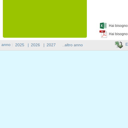
Hai bisogno 
Hai bisogno
E
n anno :
2025
|
2026
|
2027
..altro anno