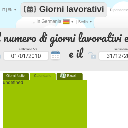
Giorni lavorativi
IT
|
EN
▼
Dipendent
..in Germania
▼
| Berlin
▼
Fai
 numero di giorni lavorativi e
contare
e il
settimana 53
settimana
Giorni festivi
Calendario
Excel
undefined