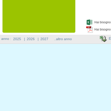
Hai bisogno 
Hai bisogno
E
n anno :
2025
|
2026
|
2027
..altro anno