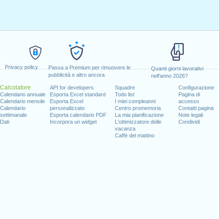
Privacy policy
Passa a Premium per rimuovere le
Quanti giorni lavorativi
pubblicità e altro ancora
nell'anno 2026?
Calcolatore
API for developers
Squadre
Configurazione
Calendario annuale
Esporta Excel standard
Todo list
Pagina di
Calendario mensile
Esporta Excel
I miei compleanni
accesso
Calendario
personalizzato
Centro promemoria
Contatti pagina
settimanale
Esporta calendario PDF
La mia pianificazione
Note legali
Dati
Incorpora un widget
L'ottimizzatore delle
Condividi
vacanza
Caffè del mattino