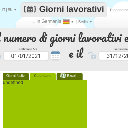
Giorni lavorativi
IT
|
EN
▼
Dipendent
..in Germania
▼
| Berlin
▼
Fai
 numero di giorni lavorativi e
contare
e il
settimana 53
settimana
Giorni festivi
Calendario
Excel
undefined