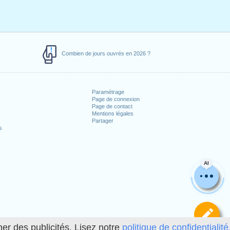
Combien de jours ouvrés en 2026 ?
Paramétrage
Page de connexion
Page de contact
Mentions légales
Partager
s
AI
Dé
her des publicités. Lisez notre
politique de confidentialité