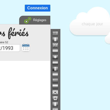
Connexion
Réglages
chaque jour
s fériés
ine 52