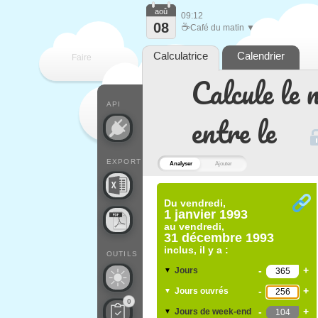
aoû
09:12
08
☕
Café du matin ▼
Calculatrice
Calendrier
Faire
Calcule le 
que
API
entre le
EXPORT
Analyser
Ajouter
Du
vendredi,
1 janvier 1993
au
vendredi,
31 décembre 1993
inclus, il y a :
OUTILS
-
+
Jours
▼
-
+
Jours ouvrés
▼
0
-
+
Jours de week-end
▼