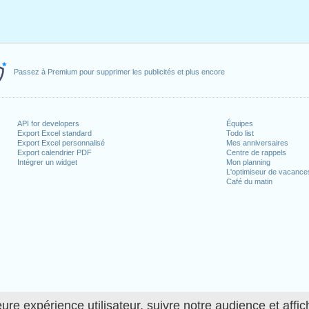
Passez à Premium pour supprimer les publicités et plus encore
API for developers
Équipes
Export Excel standard
Todo list
Export Excel personnalisé
Mes anniversaires
Export calendrier PDF
Centre de rappels
Intégrer un widget
Mon planning
L'optimiseur de vacance
Café du matin
ure expérience utilisateur, suivre notre audience et affic