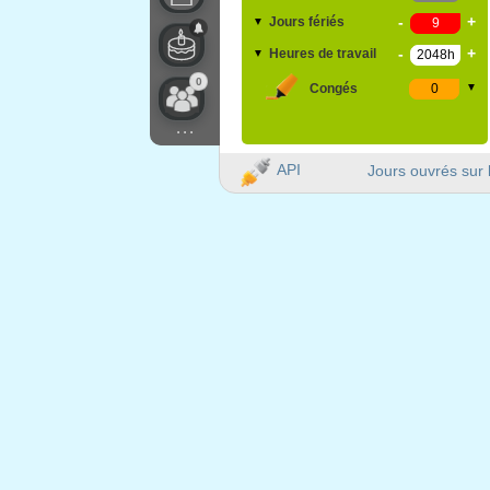
-
+
Jours fériés
▼
-
+
Heures de travail
▼
0
Congés
▼
...
API
Jours ouvrés sur 