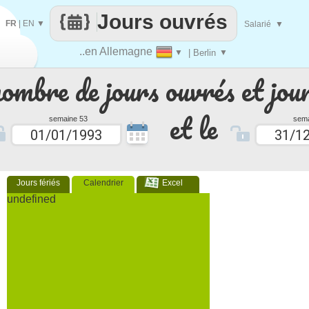
Jours ouvrés
FR
|
EN
▼
Salarié
▼
..en Allemagne
▼
| Berlin
▼
nombre de jours ouvrés et jour
et le
semaine 53
sema
Jours fériés
Calendrier
Excel
undefined