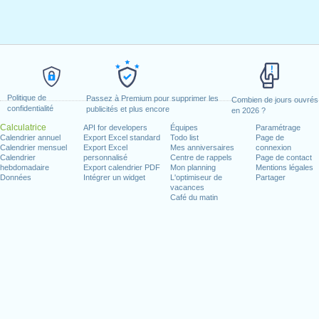
Politique de
Passez à Premium pour supprimer les
Combien de jours ouvrés
confidentialité
publicités et plus encore
en 2026 ?
Calculatrice
API for developers
Équipes
Paramétrage
Calendrier annuel
Export Excel standard
Todo list
Page de
Calendrier mensuel
Export Excel
Mes anniversaires
connexion
Calendrier
personnalisé
Centre de rappels
Page de contact
hebdomadaire
Export calendrier PDF
Mon planning
Mentions légales
Données
Intégrer un widget
L'optimiseur de
Partager
vacances
Café du matin