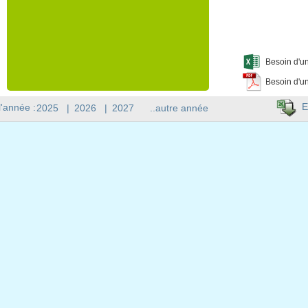
Besoin d'un
Besoin d'un
E
l'année :
2025
|
2026
|
2027
..autre année