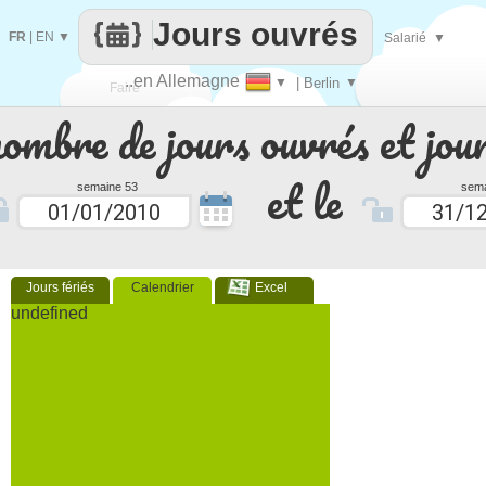
Jours ouvrés
FR
|
EN
▼
Salarié
▼
..en Allemagne
▼
| Berlin
▼
Faire
nombre de jours ouvrés et jour
que
et le
semaine 53
sema
Jours fériés
Calendrier
Excel
undefined