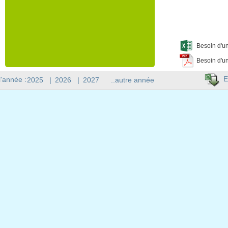
Besoin d'un
Besoin d'un
E
l'année :
2025
|
2026
|
2027
..autre année