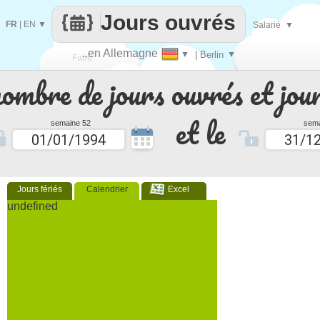
Jours ouvrés
FR
|
EN
▼
Salarié
▼
..en Allemagne
▼
| Berlin
▼
Faire
nombre de jours ouvrés et jour
que
et le
semaine 52
sema
Jours fériés
Calendrier
Excel
undefined