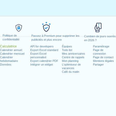
Politique de
Passez à Premium pour supprimer les
Combien de jours ouvrés
confidentialité
publicités et plus encore
en 2026 ?
Calculatrice
API for developers
Équipes
Paramétrage
Calendrier annuel
Export Excel standard
Todo list
Page de
Calendrier mensuel
Export Excel
Mes anniversaires
connexion
Calendrier
personnalisé
Centre de rappels
Page de contact
hebdomadaire
Export calendrier PDF
Mon planning
Mentions légales
Données
Intégrer un widget
L'optimiseur de
Partager
vacances
Café du matin