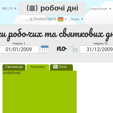
робочі дні
UK
|
EN
▼
співробітник
▼
..в Deutschland
▼
| Berlin
▼
Зроби
ки робочих та святкових дн
кожен
по
тиждень 1
тиждень 53
Святкові дні
Календар
Excel
undefined