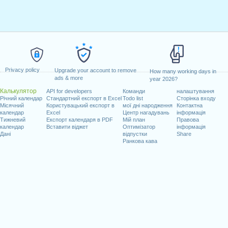
Privacy policy
Upgrade your account to remove
How many working days in
ads & more
year 2026?
Калькулятор
API for developers
Команди
налаштування
Річний календар
Стандартний експорт в Excel
Todo list
Сторінка входу
Місячний
Користувацький експорт в
мої дні народження
Контактна
календар
Excel
Центр нагадувань
інформація
Тижневий
Експорт календаря в PDF
Мій план
Правова
календар
Вставити віджет
Оптимізатор
інформація
Дані
відпустки
Share
Ранкова кава