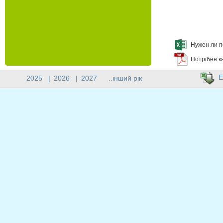
Нужен ли п
Потрібен к
E
2025
|
2026
|
2027
..інший рік