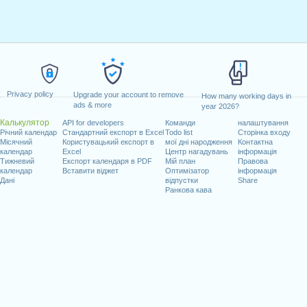
Privacy policy
Upgrade your account to remove
How many working days in
ads & more
year 2026?
Калькулятор
API for developers
Команди
налаштування
Річний календар
Стандартний експорт в Excel
Todo list
Сторінка входу
Місячний
Користувацький експорт в
мої дні народження
Контактна
календар
Excel
Центр нагадувань
інформація
Тижневий
Експорт календаря в PDF
Мій план
Правова
календар
Вставити віджет
Оптимізатор
інформація
Дані
відпустки
Share
Ранкова кава