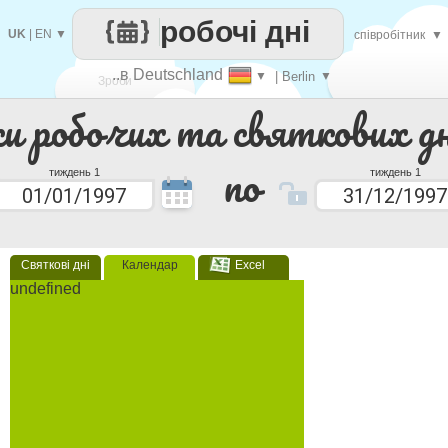
робочі дні
UK
|
EN
▼
співробітник
▼
..в Deutschland
▼
| Berlin
▼
Зроби
ки робочих та святкових дн
кожен
по
тиждень 1
тиждень 1
Святкові дні
Календар
Excel
undefined