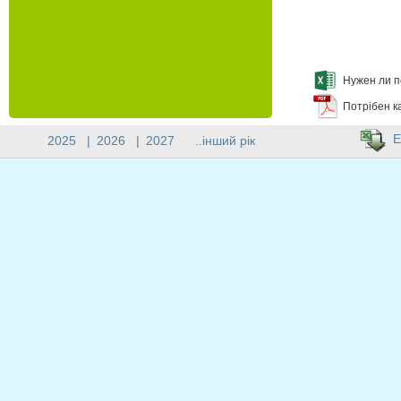
Нужен ли п
Потрібен к
E
2025
|
2026
|
2027
..інший рік