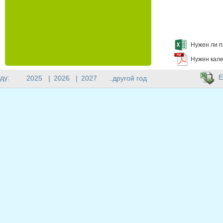
Нужен ли п
Нужен кале
E
ду:
2025
|
2026
|
2027
..другой год