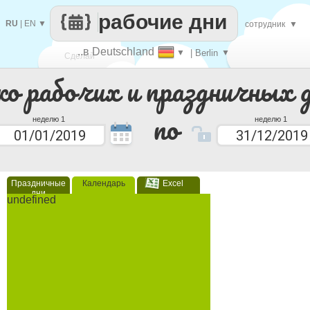
рабочие дни
RU
|
EN
▼
сотрудник
▼
..в Deutschland
▼
| Berlin
▼
Сделай
ко рабочих и праздничных 
каждый
по
неделю 1
неделю 1
Праздничные
Календарь
Excel
дни
undefined