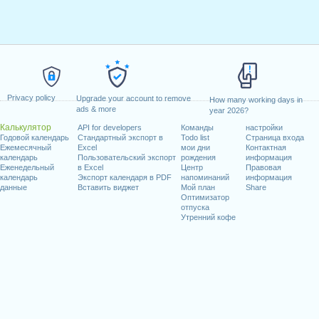
Privacy policy
Upgrade your account to remove
How many working days in
ads & more
year 2026?
Калькулятор
API for developers
Команды
настройки
Годовой календарь
Стандартный экспорт в
Todo list
Страница входа
Ежемесячный
Excel
мои дни
Контактная
календарь
Пользовательский экспорт
рождения
информация
Еженедельный
в Excel
Центр
Правовая
календарь
Экспорт календаря в PDF
напоминаний
информация
данные
Вставить виджет
Мой план
Share
Оптимизатор
отпуска
Утренний кофе