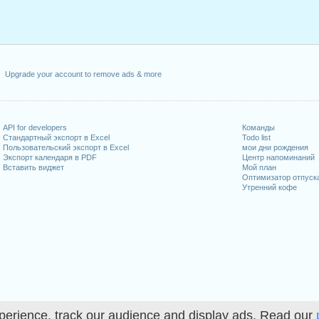
Upgrade your account to remove ads & more
API for developers
Команды
Стандартный экспорт в Excel
Todo list
Пользовательский экспорт в Excel
мои дни рождения
Экспорт календаря в PDF
Центр напоминаний
Вставить виджет
Мой план
Оптимизатор отпуск
Утренний кофе
perience, track our audience and display ads. Read our