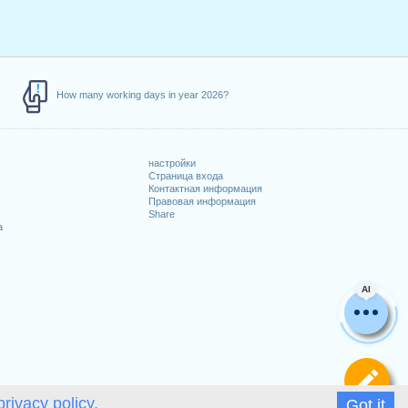
How many working days in year 2026?
настройки
Страница входа
Контактная информация
Правовая информация
Share
а
AI
Оп
privacy policy.
Got it