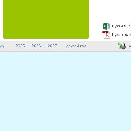
Нужен ли п
Нужен кале
E
ду:
2025
|
2026
|
2027
..другой год