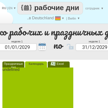
рабочие дни
RU
|
EN
▼
сотрудник
▼
..в Deutschland
▼
| Berlin
▼
ко рабочих и праздничных 
по
неделю 1
неделю 1
Праздничные
Календарь
Excel
дни
undefined