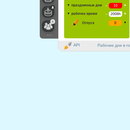
-
+
праздничные дни
▼
-
+
рабочее время
▼
0
Отпуск
▼
...
API
Рабочие дни в го