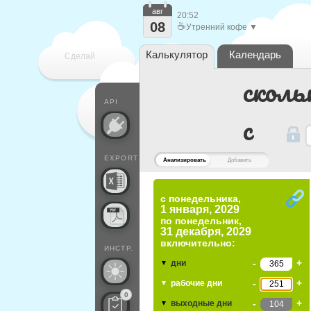
авг
20:52
08
☕
Утренний кофе ▼
Калькулятор
Календарь
Сделай
сколь
каждый
API
c
EXPORT
Анализировать
Добавить
с понедельника,
1 января, 2029
по
понедельник,
31 декабря, 2029
включительно:
ИНСТР.
-
+
дни
▼
-
+
рабочие дни
▼
0
-
+
выходные дни
▼