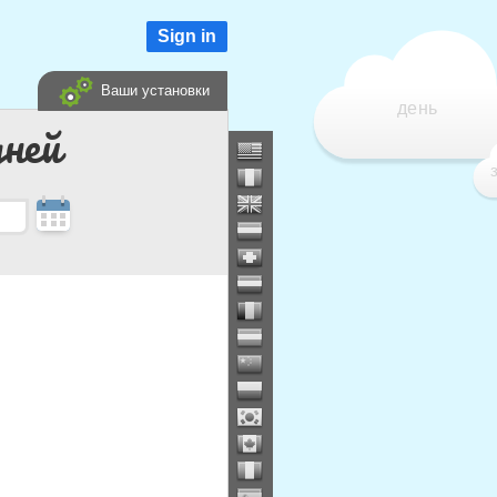
Sign in
Ваши установки
день
дней