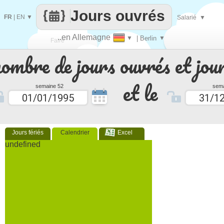
Jours ouvrés
FR
|
EN
▼
Salarié
▼
..en Allemagne
▼
| Berlin
▼
Faire
nombre de jours ouvrés et jour
que
et le
semaine 52
sema
Jours fériés
Calendrier
Excel
undefined