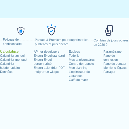
Politique de
Passez à Premium pour supprimer les
Combien de jours ouvrés
confidentialité
publicités et plus encore
en 2026 ?
Calculatrice
API for developers
Équipes
Paramétrage
Calendrier annuel
Export Excel standard
Todo list
Page de
Calendrier mensuel
Export Excel
Mes anniversaires
connexion
Calendrier
personnalisé
Centre de rappels
Page de contact
hebdomadaire
Export calendrier PDF
Mon planning
Mentions légales
Données
Intégrer un widget
L'optimiseur de
Partager
vacances
Café du matin