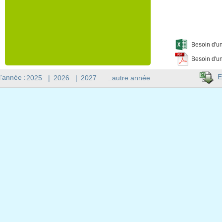
Besoin d'un
Besoin d'un
E
l'année :
2025
|
2026
|
2027
..autre année