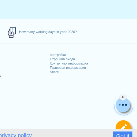
How many working days in year 2026?
настройки
Страница входа
Контактная информация
Правовая информация
Share
а
AI
Оп
privacy policy.
Got it