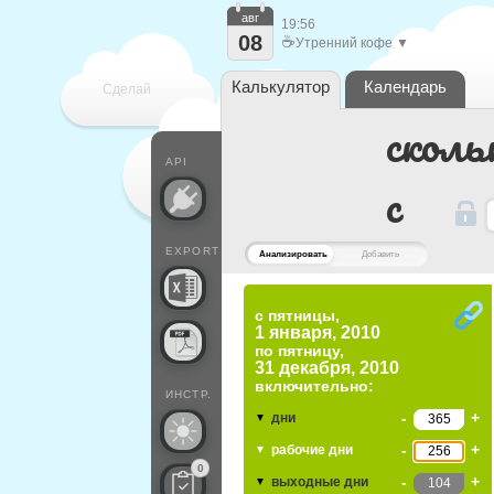
авг
19:56
08
☕
Утренний кофе ▼
Калькулятор
Календарь
Сделай
сколь
каждый
API
c
EXPORT
Анализировать
Добавить
с пятницы,
1 января, 2010
по
пятницу,
31 декабря, 2010
включительно:
ИНСТР.
-
+
дни
▼
-
+
рабочие дни
▼
0
-
+
выходные дни
▼