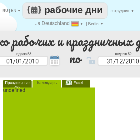
рабочие дни
RU
|
EN
▼
сотрудник
▼
..в Deutschland
▼
| Berlin
▼
ко рабочих и праздничных 
по
неделю 53
неделю 52
Праздничные
Календарь
Excel
дни
undefined