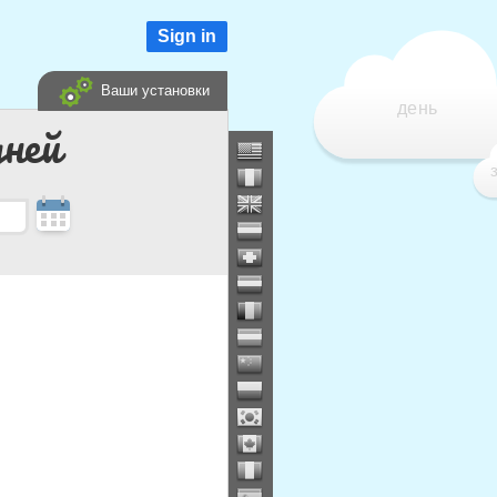
Sign in
Ваши установки
день
дней