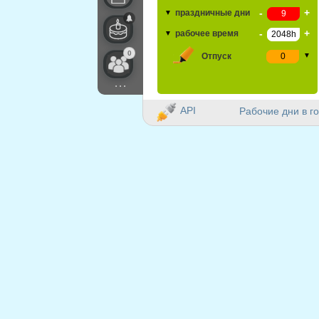
-
+
праздничные дни
▼
-
+
рабочее время
▼
0
Отпуск
▼
...
API
Рабочие дни в го