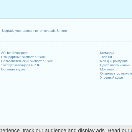
Upgrade your account to remove ads & more
API for developers
Команды
Стандартный экспорт в Excel
Todo list
Пользовательский экспорт в Excel
мои дни рождения
Экспорт календаря в PDF
Центр напоминаний
Вставить виджет
Мой план
Оптимизатор отпуск
Утренний кофе
perience, track our audience and display ads. Read our