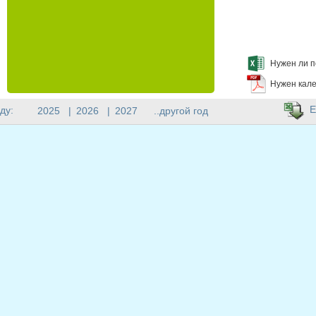
Нужен ли п
Нужен кале
E
ду:
2025
|
2026
|
2027
..другой год