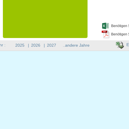
Benötigen 
Benötigen 
E
hr :
2025
|
2026
|
2027
..andere Jahre