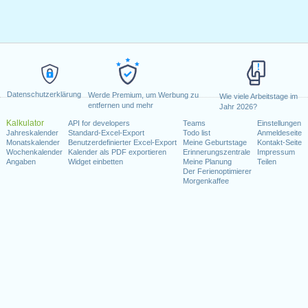
Datenschutzerklärung
Werde Premium, um Werbung zu
Wie viele Arbeitstage im
entfernen und mehr
Jahr 2026?
Kalkulator
API for developers
Teams
Einstellungen
Jahreskalender
Standard-Excel-Export
Todo list
Anmeldeseite
Monatskalender
Benutzerdefinierter Excel-Export
Meine Geburtstage
Kontakt-Seite
Wochenkalender
Kalender als PDF exportieren
Erinnerungszentrale
Impressum
Angaben
Widget einbetten
Meine Planung
Teilen
Der Ferienoptimierer
Morgenkaffee