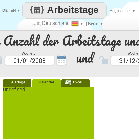
Arbeitstage
DE
|
EN
▼
Angestellter
▼
..in Deutschland
▼
| Berlin
▼
Jeden
e Anzahl der Arbeitstage un
Tag
und
Woche 1
Woche 
Feiertage
Kalender
Excel
undefined