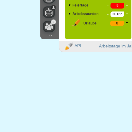
-
+
Feiertage
▼
-
+
Arbeitsstunden
▼
0
Urlaube
▼
...
API
Arbeitstage im Ja