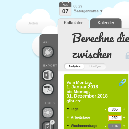
Aug
08:29
07
☕
Morgenkaffee ▼
Kalkulator
Kalender
Jeden
Berechne di
Tag
API
zwischen
EXPORT
Analysieren
Hinzufügen
Vom
Montag,
1. Januar 2018
bis
Montag,
31. Dezember 2018
gibt es:
TOOLS
-
+
Tage
▼
-
+
Arbeitstage
▼
0
-
+
Wochenendtage
▼