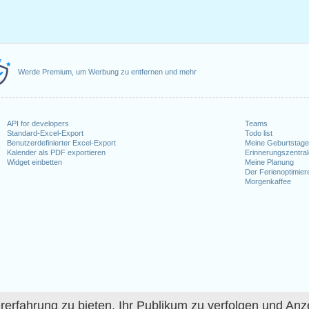
Werde Premium, um Werbung zu entfernen und mehr
API for developers
Teams
Standard-Excel-Export
Todo list
Benutzerdefinierter Excel-Export
Meine Geburtstag
Kalender als PDF exportieren
Erinnerungszentra
Widget einbetten
Meine Planung
Der Ferienoptimier
Morgenkaffee
fahrung zu bieten, Ihr Publikum zu verfolgen und Anze