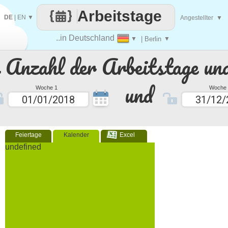
Arbeitstage
DE
|
EN
▼
Angestellter
▼
..in Deutschland
▼
| Berlin
▼
e Anzahl der Arbeitstage un
und
Woche 1
Woche 
Feiertage
Kalender
Excel
undefined