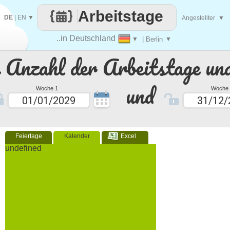
Arbeitstage
DE
|
EN
▼
Angestellter
▼
..in Deutschland
▼
| Berlin
▼
e Anzahl der Arbeitstage un
und
Woche 1
Woche 
Feiertage
Kalender
Excel
undefined