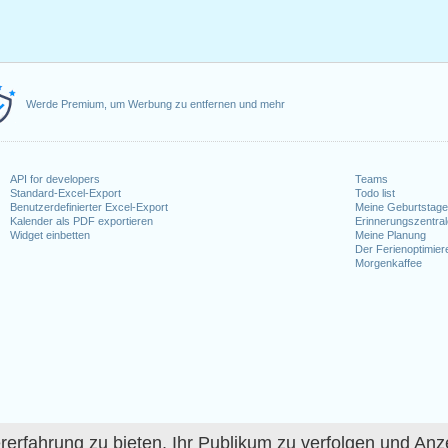
Werde Premium, um Werbung zu entfernen und mehr
API for developers
Teams
Standard-Excel-Export
Todo list
Benutzerdefinierter Excel-Export
Meine Geburtstag
Kalender als PDF exportieren
Erinnerungszentra
Widget einbetten
Meine Planung
Der Ferienoptimier
Morgenkaffee
fahrung zu bieten, Ihr Publikum zu verfolgen und Anze