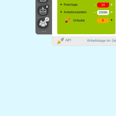
-
+
Feiertage
▼
-
+
Arbeitsstunden
▼
0
Urlaube
▼
...
API
Arbeitstage im Ja