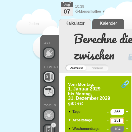
Aug
10:39
07
☕
Morgenkaffee ▼
Kalkulator
Kalender
Jeden
Berechne di
Tag
API
zwischen
EXPORT
Analysieren
Hinzufügen
Vom
Montag,
1. Januar 2029
bis
Montag,
31. Dezember 2029
gibt es:
TOOLS
-
+
Tage
▼
-
+
Arbeitstage
▼
0
-
+
Wochenendtage
▼