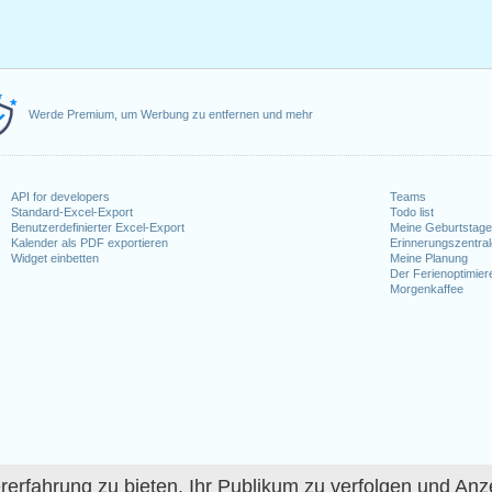
Werde Premium, um Werbung zu entfernen und mehr
API for developers
Teams
Standard-Excel-Export
Todo list
Benutzerdefinierter Excel-Export
Meine Geburtstag
Kalender als PDF exportieren
Erinnerungszentra
Widget einbetten
Meine Planung
Der Ferienoptimier
Morgenkaffee
fahrung zu bieten, Ihr Publikum zu verfolgen und Anze