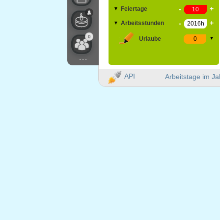
-
+
Feiertage
▼
-
+
Arbeitsstunden
▼
0
Urlaube
▼
...
API
Arbeitstage im Ja