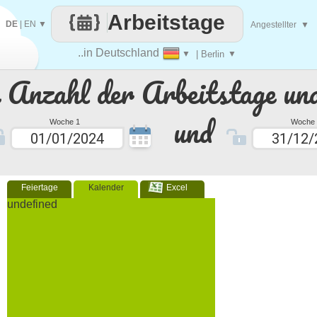
Arbeitstage
DE
|
EN
▼
Angestellter
▼
..in Deutschland
▼
| Berlin
▼
e Anzahl der Arbeitstage un
und
Woche 1
Woche 
Feiertage
Kalender
Excel
undefined