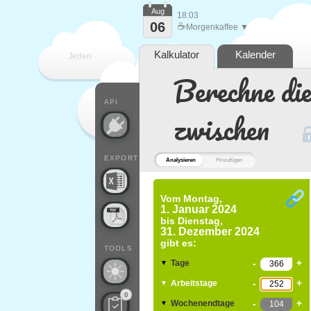
Aug
18:03
06
☕
Morgenkaffee ▼
Kalkulator
Kalender
Jeden
Berechne di
Tag
API
zwischen
EXPORT
Analysieren
Hinzufügen
Vom
Montag,
1. Januar 2024
bis
Dienstag,
31. Dezember 2024
gibt es:
TOOLS
-
+
Tage
▼
-
+
Arbeitstage
▼
0
-
+
Wochenendtage
▼