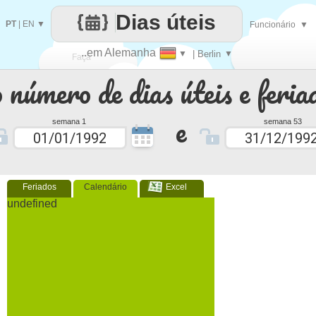
Dias úteis
PT
|
EN
▼
Funcionário
▼
..em Alemanha
▼
| Berlin
▼
Faça
 número de dias úteis e feria
cada
e
semana 1
semana 53
Feriados
Calendário
Excel
undefined