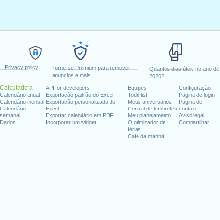
Privacy policy
Torne-se Premium para remover
Quantos dias úteis no ano de
anúncios e mais
2026?
Calculadora
API for developers
Equipes
Configuração
Calendário anual
Exportação padrão do Excel
Todo list
Página de login
Calendário mensal
Exportação personalizada do
Meus aniversários
Página de
Calendário
Excel
Central de lembretes
contato
semanal
Exportar calendário em PDF
Meu planejamento
Aviso legal
Dados
Incorporar um widget
O otimizador de
Compartilhar
férias
Café da manhã