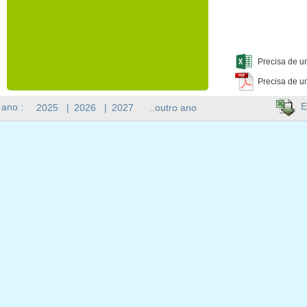
Precisa de u
Precisa de u
E
 ano :
2025
|
2026
|
2027
..outro ano