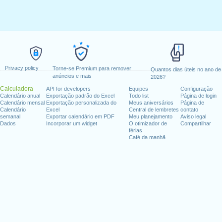
Privacy policy
Torne-se Premium para remover
Quantos dias úteis no ano de
anúncios e mais
2026?
Calculadora
API for developers
Equipes
Configuração
Calendário anual
Exportação padrão do Excel
Todo list
Página de login
Calendário mensal
Exportação personalizada do
Meus aniversários
Página de
Calendário
Excel
Central de lembretes
contato
semanal
Exportar calendário em PDF
Meu planejamento
Aviso legal
Dados
Incorporar um widget
O otimizador de
Compartilhar
férias
Café da manhã