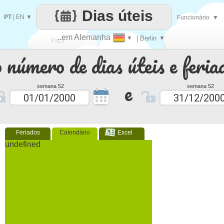
Dias úteis
PT
|
EN
▼
Funcionário
▼
..em Alemanha
▼
| Berlin
▼
Faça
 número de dias úteis e feria
cada
e
semana 52
semana 52
Feriados
Calendário
Excel
undefined