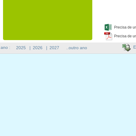
Precisa de u
Precisa de u
E
 ano :
2025
|
2026
|
2027
..outro ano