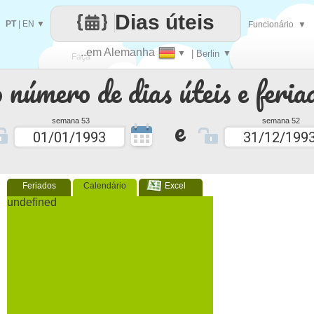
Dias úteis
PT
|
EN
▼
Funcionário
▼
..em Alemanha
▼
| Berlin
▼
Faça
 número de dias úteis e feria
cada
e
semana 53
semana 52
Feriados
Calendário
Excel
undefined