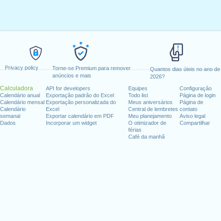
Privacy policy
Torne-se Premium para remover
Quantos dias úteis no ano de
anúncios e mais
2026?
Calculadora
API for developers
Equipes
Configuração
Calendário anual
Exportação padrão do Excel
Todo list
Página de login
Calendário mensal
Exportação personalizada do
Meus aniversários
Página de
Calendário
Excel
Central de lembretes
contato
semanal
Exportar calendário em PDF
Meu planejamento
Aviso legal
Dados
Incorporar um widget
O otimizador de
Compartilhar
férias
Café da manhã