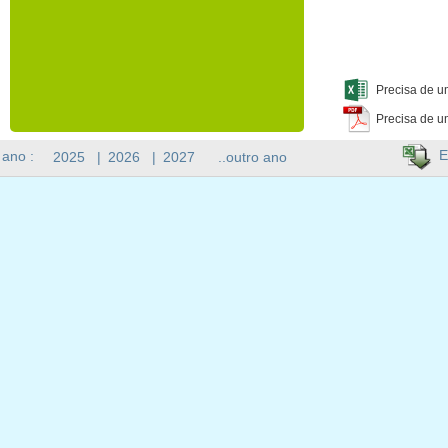
Precisa de u
Precisa de u
E
 ano :
2025
|
2026
|
2027
..outro ano