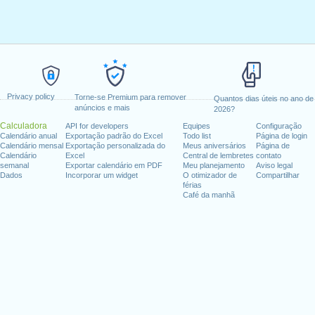
Privacy policy
Torne-se Premium para remover
Quantos dias úteis no ano de
anúncios e mais
2026?
Calculadora
API for developers
Equipes
Configuração
Calendário anual
Exportação padrão do Excel
Todo list
Página de login
Calendário mensal
Exportação personalizada do
Meus aniversários
Página de
Calendário
Excel
Central de lembretes
contato
semanal
Exportar calendário em PDF
Meu planejamento
Aviso legal
Dados
Incorporar um widget
O otimizador de
Compartilhar
férias
Café da manhã