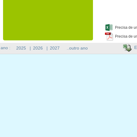
Precisa de u
Precisa de u
E
 ano :
2025
|
2026
|
2027
..outro ano