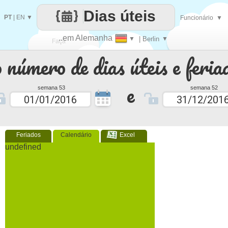
Dias úteis
PT
|
EN
▼
Funcionário
▼
..em Alemanha
▼
| Berlin
▼
Faça
 número de dias úteis e feria
cada
e
semana 53
semana 52
Feriados
Calendário
Excel
undefined