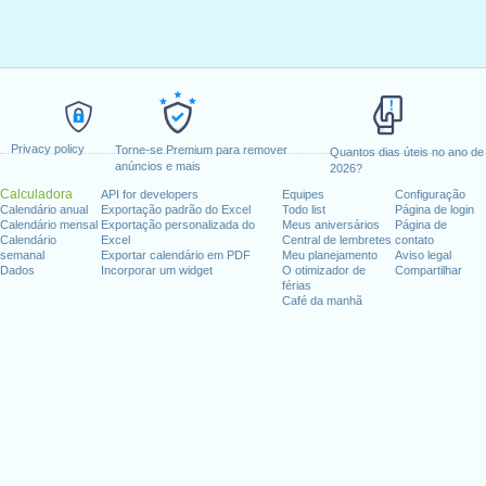
Privacy policy
Torne-se Premium para remover
Quantos dias úteis no ano de
anúncios e mais
2026?
Calculadora
API for developers
Equipes
Configuração
Calendário anual
Exportação padrão do Excel
Todo list
Página de login
Calendário mensal
Exportação personalizada do
Meus aniversários
Página de
Calendário
Excel
Central de lembretes
contato
semanal
Exportar calendário em PDF
Meu planejamento
Aviso legal
Dados
Incorporar um widget
O otimizador de
Compartilhar
férias
Café da manhã