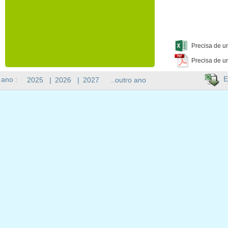
Precisa de u
Precisa de u
E
 ano :
2025
|
2026
|
2027
..outro ano