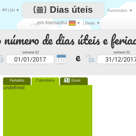
Dias úteis
PT
|
EN
▼
Funcionário
▼
..em Alemanha
▼
| Berlin
▼
Faça
 número de dias úteis e feria
cada
e
semana 52
semana 52
Feriados
Calendário
Excel
undefined