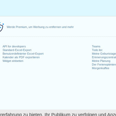
Werde Premium, um Werbung zu entfernen und mehr
API for developers
Teams
Standard-Excel-Export
Todo list
Benutzerdefinierter Excel-Export
Meine Geburtstag
Kalender als PDF exportieren
Erinnerungszentra
Widget einbetten
Meine Planung
Der Ferienoptimier
Morgenkaffee
fahrung zu bieten, Ihr Publikum zu verfolgen und Anze