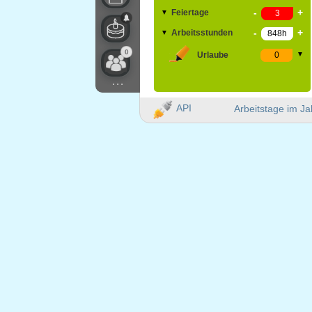
-
+
Feiertage
▼
-
+
Arbeitsstunden
▼
0
Urlaube
▼
...
API
Arbeitstage im Ja