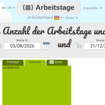
Arbeitstage
DE
|
EN
▼
Angestellter
▼
..in Deutschland
▼
| Berlin
▼
e Anzahl der Arbeitstage un
und
Woche 32
Woche 
Feiertage
Kalender
Excel
undefined