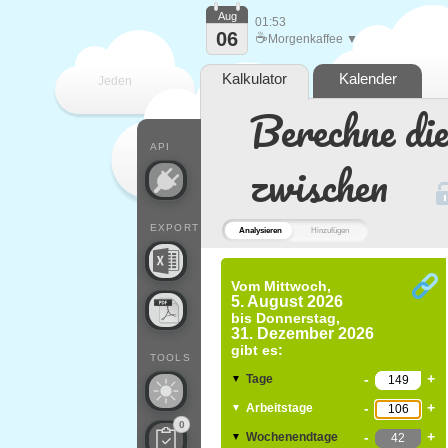
Aug
01:53
06
☕
Morgenkaffee ▼
Kalkulator
Kalender
Jeden
Berechne di
Tag
API
zwischen
EXPORT
Analysieren
Hinzufügen
Vom
Mittwoch,
5. August 2026
bis
Donnerstag,
31. Dezember 2026
gibt es:
TOOLS
-
+
Tage
▼
-
+
Arbeitstage
▼
0
-
+
Wochenendtage
▼